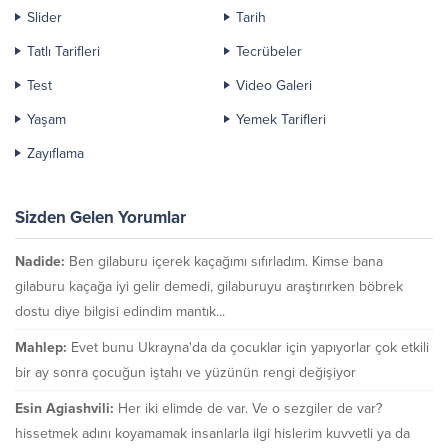
Slider
Tarih
Tatlı Tarifleri
Tecrübeler
Test
Video Galeri
Yaşam
Yemek Tarifleri
Zayıflama
Sizden Gelen Yorumlar
Nadide:
Ben gilaburu içerek kaçağımı sıfırladım. Kimse bana
gilaburu kaçağa iyi gelir demedi, gilaburuyu araştırırken böbrek
dostu diye bilgisi edindim mantık...
Mahlep:
Evet bunu Ukrayna'da da çocuklar için yapıyorlar çok etkili
bir ay sonra çocuğun iştahı ve yüzünün rengi değişiyor
Esin Agiashvili:
Her iki elimde de var. Ve o sezgiler de var?
hissetmek adını koyamamak insanlarla ilgi hislerim kuvvetli ya da