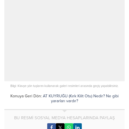
Bilgi: Klavye yön tuşlarını kullanarak galeri resimleri arasında geçiş yapabilirsiniz.
Konuya Geri Dön:
AT KUYRUĞU (Kırk Kilit Otu) Nedir? Ne gibi
yararları vardır?
BU RESMİ SOSYAL MEDYA HESAPLARINDA PAYLAŞ